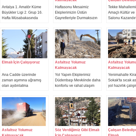
Antalya 1. Amatör Küme
Haftasonu Mesaimiz
Tekke Mahallem
Büyükler Ligi 2. Grup 16.
Ekiplerimizin Üstün
Amaçlı Kültür v
Hafta Müsabakasında
Gayretleriyle Durmaksızın
Salonu Kazandırı
Sahamızda 1923 Kaş
Devam Ediyor ! Bayralar -
Mahallemizin en
Spor’u ağırlayan Elmalı
Eymir Mahalleleri bağlantı
ihtiyaçlarından b
Belediyespor'umuza
yolunda asfalt
amaçlı kültür ve
başarılar diliyorum.
çalışmalarımızı hızla
salonu yapım
gerçekleştiriyoruz.
çalışmalarımıza 
Elmalı İçin Çalışıyoruz
Asfaltsız Yolumuz
Asfaltsız Yolum
Kalmayacak
Kalmayacak
Ana Cadde üzerinde
Yol Yapım Ekiplerimiz
Yenimahalle Kira
zaman aşımına uğramış
Düdenbaşı Mevkiinde daha
Sokak'ta sıcak as
olan aydınlatma
konforlu ve rahat ulaşım
yol hazırlık çalış
direklerinin yerine ilçe
sağlanabilmesi adına yol
yerinde inceledi
estetiğine uygun, enerji
genişletme ve asfalt öncesi
yakında yollarımı
tasarruflu dekoratif
zemin hazırlık çalışmalarını
asfalt konforuna
aydınlatma direkleri ile
gerçekleştiriyor.
kavuşturacağız.
değiştiriyoruz.
Asfaltsız Yolumuz
Söz Verdiğimiz Gibi Elmalı
Çalışan Belediy
Kalmayacak
İçin Çalışıyoruz
Elmalı