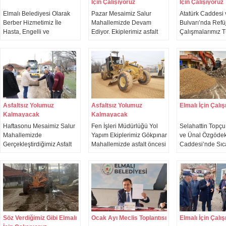
İçin Çalışıyoruz
İçin Çalışıyoruz
Elmalı Belediyesi Olarak
Pazar Mesaimiz Salur
Atatürk Caddesi 
Berber Hizmetimiz İle
Mahallemizde Devam
Bulvarı’nda Refü
Hasta, Engelli ve
Ediyor. Ekiplerimiz asfalt
Çalışmalarımız T
Yaşlılarımızın Yanındayız.
öncesi stabilize yol yapım
Devam Ediyor !
Sosyal Belediyecilik
çalışmalarımızı hız
anlayışımızla belediye
kesmeden mesai
ekibimiz hasta, engelli ve
gözetmeksizin sürdürüyor.
ihtiyaç sahibi
vatandaşlarımızın evlerine
giderek kişisel bakımlarını
gerçekleştirmeye devam
Asfaltsız Yolumuz
Asfaltsız Yolumuz
Elmalı İçin Çalı
ediyor.
Kalmayacak
Kalmayacak
Haftasonu Mesaimiz Salur
Fen İşleri Müdürlüğü Yol
Selahattin Topç
Mahallemizde
Yapım Ekiplerimiz Gökpınar
ve Ünal Özgöde
Gerçekleştirdiğimiz Asfalt
Mahallemizde asfalt öncesi
Caddesi’nde Sıca
Çalışmaları İle Devam
yol stabilize çalışmalarına
Öncesi Kilitli P
Ediyor !
devam ediyor.
Çalışmalarımız H
Devam Ediyor ! E
modern yollarla
buluşturmak için
saati gözetmede
ekiplerimiz, Üna
Caddesi'nde kilit
Söz Verdiğimiz Gibi Elmalı
Ocak Ayı Meclis Toplantısı
Elmalı İçin Çalı
söküm çalışmalar