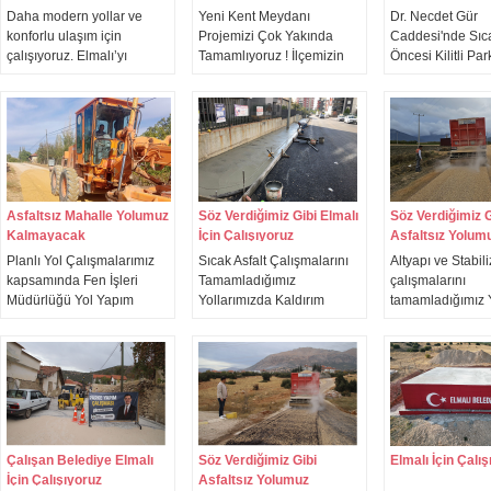
Daha modern yollar ve
Yeni Kent Meydanı
Dr. Necdet Gür
konforlu ulaşım için
Projemizi Çok Yakında
Caddesi'nde Sıca
çalışıyoruz. Elmalı’yı
Tamamlıyoruz ! İlçemizin
Öncesi Kilitli P
modern yollarla
modern kentleşme anlayışı
Çalışmalarına Ba
buluşturmak için
ile imarında yeni bir vizyon
ekiplerimiz, Karyağdı
getirecek Yeni Elmalı Kent
mahallesi Çukurdeğirmen
Meydanı Projemize
caddesinde kilitli parke
yükselmeye devam ediyor.
söküm çalışmalarını
gerçekleştiriyor.
Asfaltsız Mahalle Yolumuz
Söz Verdiğimiz Gibi Elmalı
Söz Verdiğimiz G
Kalmayacak
İçin Çalışıyoruz
Asfaltsız Yolum
Kalmayacak
Planlı Yol Çalışmalarımız
Sıcak Asfalt Çalışmalarını
Altyapı ve Stabil
kapsamında Fen İşleri
Tamamladığımız
çalışmalarını
Müdürlüğü Yol Yapım
Yollarımızda Kaldırım
tamamladığımız Y
Ekiplerimiz Çukurelma
Çalışmalarımız Devam
Mahalle içi yolla
Mahallemizde asfalt öncesi
Ediyor.
asfaltlama çalış
yol stabilize çalışmalarına
başladık.
başladı.
Çalışan Belediye Elmalı
Söz Verdiğimiz Gibi
Elmalı İçin Çalı
İçin Çalışıyoruz
Asfaltsız Yolumuz