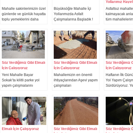
Yollarımız Hayır
Mahalle sakinlerimizin özel
Büyüksöğle Mahalle İçi
Asfaltsız mahall
günlerde ve günlük hayatta
Yollarımızda Asfalt
kalmayacak anla
toplu yemeklerini daha
Çalışmalarına Başladık !
tüm mahalleleri
temiz ve düzenli bir
Zemin hazırlıklarını
çalışmalarımızı a
ortamda ikram
tamamladıktan sonra
sürdürmeye dev
edebilecekleri aşevi yapım
asfaltlama çalışmalarına
ediyoruz.
çalışmalarını çok kısa
başlayacağız. Büyüksöğle
sürede tamamlayarak
Mahallemize Hayırlı Olsun.
mahalle sakinlerimizin
kullanımına sunuyoruz.
Söz Verdiğimiz Gibi Elmalı
Söz Verdiğimiz Gibi Elmalı
Söz Verdiğimiz G
İçin Çalışıyoruz
İçin Çalışıyoruz
İçin Çalışıyoruz
Yeni Mahalle Bayar
Mahallemizin en önemli
Haftanın İlk Gün
Sokak’ta kilitli parke yol
ihtiyaçlarından Aşevi yapım
Yol Yapım Çalışm
yapım çalışmalarını
çalışmaları
Sürdürüyoruz. Y
gerçekleştiriyoruz.
tamamlandığında
Mahalle Orman E
vatandaşlarımızın
Sarıbaş Camii ç
etkinliklerini
asfalt yol yapım
düzenleyebileceği sosyal
çalışmalarını
alan olarak
gerçekleştiriyoru
değerlendireceğiz.
Elmalı İçin Çalışıyoruz
Söz Verdiğimiz Gibi Elmalı
Söz Verdiğimiz G