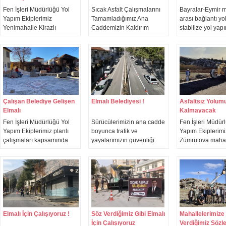
Fen İşleri Müdürlüğü Yol
Sıcak Asfalt Çalışmalarını
Bayralar-Eymir m
Yapım Ekiplerimiz
Tamamladığımız Ana
arası bağlantı y
Yenimahalle Kirazlı
Caddemizin Kaldırım
stabilize yol yap
Sokak'ta sıcak asfalt öncesi
Çalışmalarını Çok Kısa
çalışmalarımız 
yol hazırlık çalışmalarımıza
Sürede Tamamlıyoruz !
ediyor.
tüm hızıyla devam ediyor.
Ekiplerimiz ilçemizin her
noktasında olduğu gibi
çalışmalarına ara
vermeden devam ediyor.
Çalışan Belediye Gelişen
Elmalı Belediyesi !
Asfaltsız Yolum
Elmalı
Kalmayacak
Fen İşleri Müdürlüğü Yol
Sürücülerimizin ana cadde
Fen İşleri Müdür
Yapım Ekiplerimiz planlı
boyunca trafik ve
Yapım Ekiplerimi
çalışmaları kapsamında
yayalarımızın güvenliği
Zümrütova mahal
Gölova mahallemizde Kilitli
konusunda daha dikkatli
bağlantı yolunu
Parke Çalışmalarına
olmalarını ve hız
olan kısımlarında
Başladı.
yapmamalarını rica
asfalt çalışması
ediyorum.
gerçekleştiriyor.
Çalışmalarımızı 
Başkan Yardımcı
Şefik Cambolat ile
inceledik.
Elmalı İçin Çalışıyoruz !
Söz Verdiğimiz Gibi Elmalı
Mahallelerimize
İçin Çalışıyoruz
Verdiğimiz Sözle