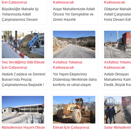
azaltıyoruz.
İçin Çalışıyoruz
Kalmayacak
Kalmayacak
Büyüksöğle Mahalle İçi
Avşar Mahallemizde Asfalt
Gökpınar Mahal
Yollarımızda Asfalt
Öncesi Yol Genişletme ve
Asfalt Çalışmala
Çalışmalarımız Devam
Zemin Hazırlık
Hızla Devam Edi
Ediyor ! Zemin hazırlık
Çalışmalarımıza Başladık !
Fen İşleri Müdür
çalışmalarını yerinde
Yapım Ekiplerimi
inceleyerek mahalle
Gökpınar Mahal
sakinlerimizle bir araya
sürdürdüğü asfal
geldik.
çalışmalarını Be
Başkan Yardımcı
Şefik Cambolat ile
inceledik.
Söz Verdiğimiz Gibi Elmalı
Asfaltsız Yolumuz
Asfaltsız Yolum
İçin Çalışıyoruz
Kalmayacak
Kalmayacak
Atatürk Caddesi ve Demirel
Yol Yapım Ekiplerimiz
Asfaltı Olmayan
Bulvarı’nda Peyzaj
Düdenbaşı Mevkiinde daha
Mahallemiz Kal
Çalışmalarımıza Başladık !
konforlu ve rahat ulaşım
Dedik, Büyük Kıs
Ekiplerimiz baştan sona
sağlanabilmesi adına yol
Bitirdik, Kalan
yenilediğimiz caddemizde
genişletme ve asfalt
Mahallelerimizi 
refüj peyzaj çalışmalarını
çalışmalarını tamamlayarak
Verdiğimiz Gibi H
gerçekleştiriyor.
yolumuzu
Tamamlayacağız 
vatandaşlarımızın
kullanımına açtı.
Mahallemize Hayırlı Olsun
Elmalı İçin Çalışıyoruz
Salur Mahallemi