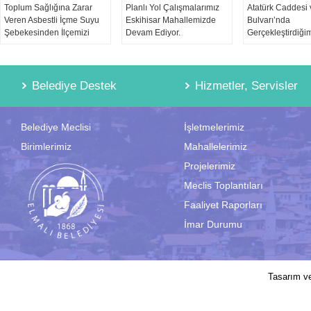
Toplum Sağlığına Zarar
Planlı Yol Çalışmalarımız
Atatürk Caddesi 
Veren Asbestli İçme Suyu
Eskihisar Mahallemizde
Bulvarı’nda
Şebekesinden İlçemizi
Devam Ediyor.
Gerçekleştirdiği
Kurtarıyoruz.
Cadde Yenileme
Çalışmaları İkinc
Devam Ediyor.
Belediye Destek
Hizmetler, Servisler
Belediye Meclisi
İşletmelerimiz
Birimlerimiz
Mahallelerimiz
Projelerimiz
Meclis Toplantıları
Faaliyet Raporları
İmar Durumu
2017 © Elmalı Belediyesi | Sitede yayın
Tasarım v