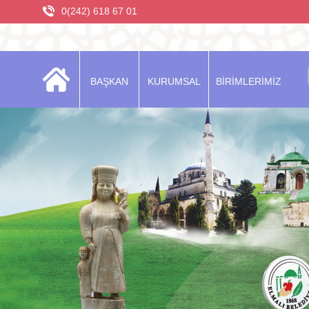
0(242) 618 67 01
BAŞKAN
KURUMSAL
BİRİMLERİMİZ