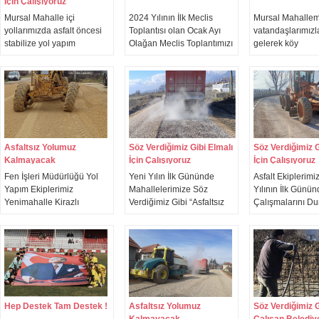
İçin Çalışıyoruz
sürdürüyor.
Mursal Mahalle içi
2024 Yılının İlk Meclis
Mursal Mahalle
yollarımızda asfalt öncesi
Toplantısı olan Ocak Ayı
vatandaşlarımızl
stabilize yol yapım
Olağan Meclis Toplantımızı
gelerek köy
çalışmalarımıza başladık.
Tamamladık. Alınan
kıraathanesinde
Stabilize çalışmalarımızın
kararların ilçemize hayırlar
ettiğimiz boya ve 
ardından en kısa sürede
getirmesini diliyorum.
çalışmalarımızı 
asfalt çalışmalarımıza
Başkan Yardımcı
başlayacağız. Mahallemize
Şefik Cambolat ile
hayırlı olsun.
yerinde inceledik
Asfaltsız Yolumuz
Söz Verdiğimiz Gibi Elmalı
Söz Verdiğimiz G
Kalmayacak
İçin Çalışıyoruz
İçin Çalışıyoruz
Fen İşleri Müdürlüğü Yol
Yeni Yılın İlk Gününde
Asfalt Ekiplerimi
Yapım Ekiplerimiz
Mahallelerimize Söz
Yılının İlk Günü
Yenimahalle Kirazlı
Verdiğimiz Gibi “Asfaltsız
Çalışmalarını Du
Sokak'ta sıcak asfalt öncesi
Mahalle Yolumuz
Sürdürüyor ! Yuv
yol hazırlık çalışmalarımıza
Kalmayacak” Anlayışımızla
Jandarma Karak
durmaksızın devam ediyor.
Çalışmalarımıza Devam
Komutanlığı - Yu
Çok yakında yollarımızı
Ediyoruz !
Mahallesi Bağlan
sıcak asfalt konforuna
asfalt öncesi zem
kavuşturacağız.
çalışmalarımıza 
Hep Destek Tam Destek !
Asfaltsız Yolumuz
Söz Verdiğimiz G
Kalmayacak
Çalışan Belediy