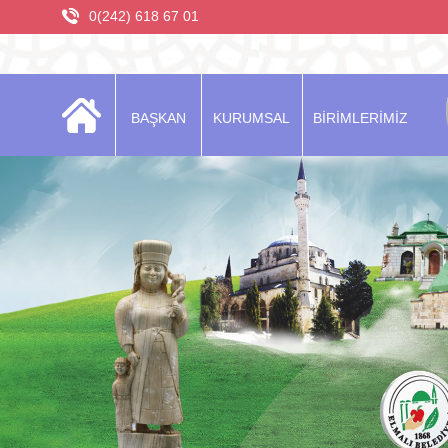
0(242) 618 67 01
BAŞKAN
KURUMSAL
BİRİMLERİMİZ