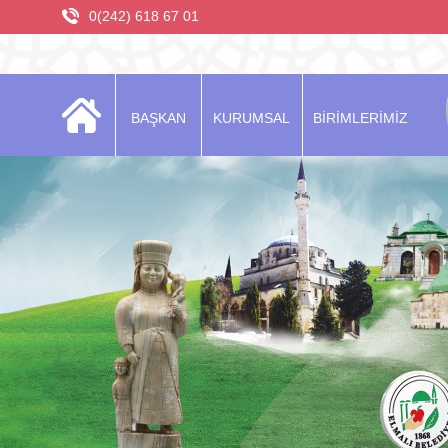
0(242) 618 67 01
BAŞKAN
KURUMSAL
BİRİMLERİMİZ