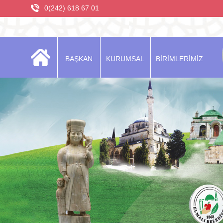
0(242) 618 67 01
BAŞKAN
KURUMSAL
BİRİMLERİMİZ