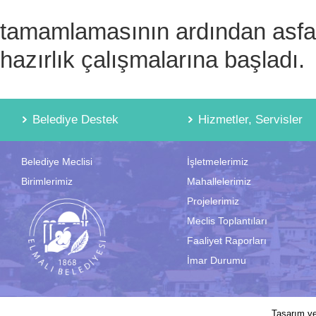
tamamlamasının ardından asfa
hazırlık çalışmalarına başladı.
Belediye Destek
Hizmetler, Servisler
Belediye Meclisi
İşletmelerimiz
Birimlerimiz
Mahallelerimiz
Projelerimiz
Meclis Toplantıları
Faaliyet Raporları
İmar Durumu
2017 © Elmalı Belediyesi | Sitede yayın
Tasarım v