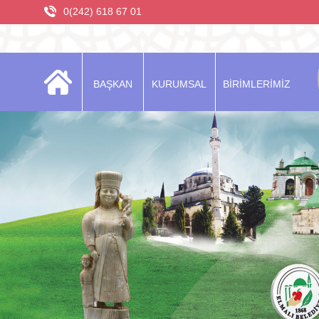
0(242) 618 67 01
BAŞKAN
KURUMSAL
BİRİMLERİMİZ