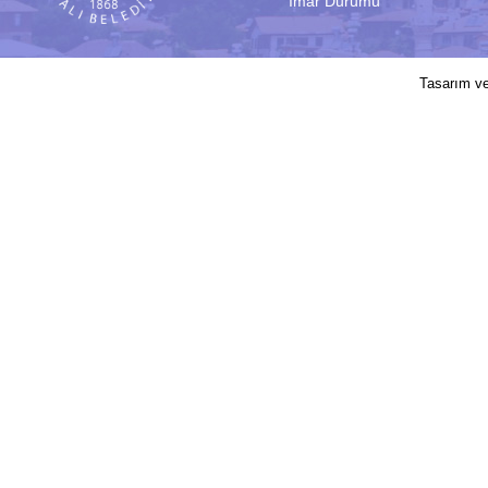
İmar Durumu
2017 © Elmalı Belediyesi | Sitede yayın
Tasarım v