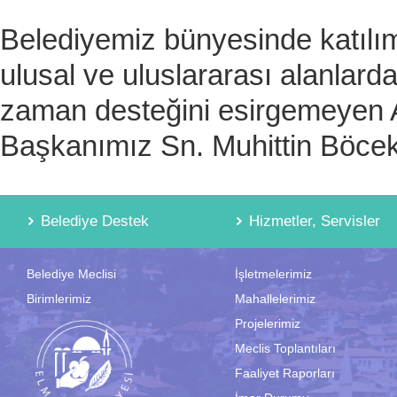
Belediyemiz bünyesinde katılım
ulusal ve uluslararası alanlarda 
zaman desteğini esirgemeyen 
Başkanımız Sn. Muhittin Böcek
Belediye Destek
Hizmetler, Servisler
Belediye Meclisi
İşletmelerimiz
Birimlerimiz
Mahallelerimiz
Projelerimiz
Meclis Toplantıları
Faaliyet Raporları