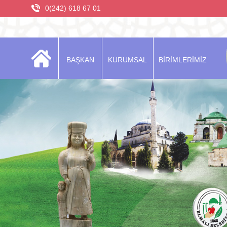
0(242) 618 67 01
BAŞKAN
KURUMSAL
BİRİMLERİMİZ