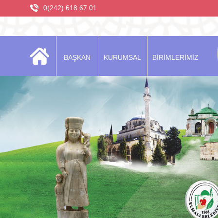
0(242) 618 67 01
BAŞKAN
KURUMSAL
BİRİMLERİMİZ