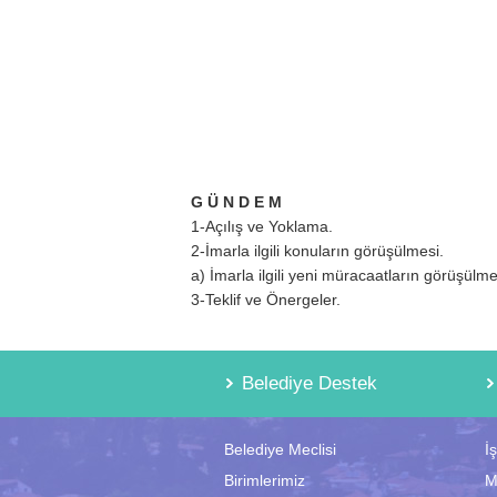
G Ü N D
1-Açılış ve Yoklama.
2-İmarla ilgili konuların görüşülmesi.
a) İmarla ilgili yeni müracaatların görüşülm
3-Teklif ve Önergeler.
Belediye Destek
Belediye Meclisi
İ
Birimlerimiz
M