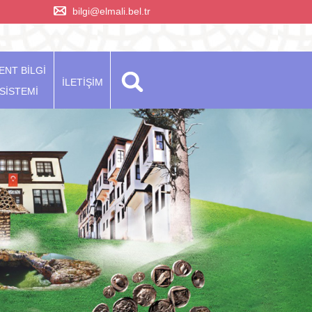
bilgi@elmali.bel.tr
ENT BİLGİ
İLETİŞİM
SİSTEMİ