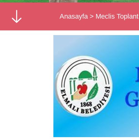
Anasayfa
>
Meclis Toplantı