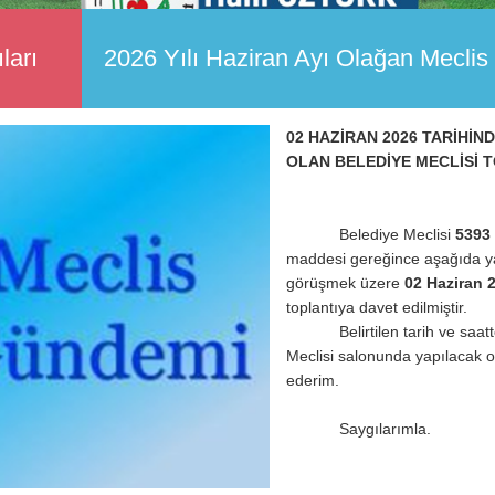
ları
2026 Yılı Haziran Ayı Olağan Meclis
02 HAZİRAN 2026 TARİHİND
OLAN BELEDİYE MECLİSİ T
Belediye Meclisi
5393
maddesi gereğince aşağıda y
görüşmek üzere
02 Haziran 
toplantıya davet edilmiştir.
Belirtilen tarih ve saatte 
Meclisi salonunda yapılacak ola
ederim.
Saygılarımla.