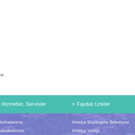
H
Belediye 
 E M
esi.
Hizmetler, Servisler
Faydalı Linkler
şletmelerimiz
Antalya Büyükşehir Belediyesi
ahallelerimiz
Antalya Valiliği