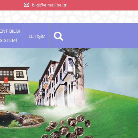
bilgi@elmali.bel.tr
ENT BİLGİ
İLETİŞİM
SİSTEMİ