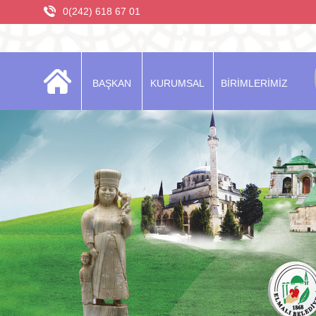
0(242) 618 67 01
BAŞKAN
KURUMSAL
BİRİMLERİMİZ