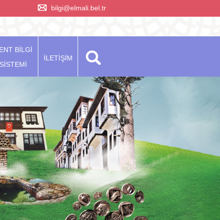
bilgi@elmali.bel.tr
ENT BİLGİ
İLETİŞİM
SİSTEMİ