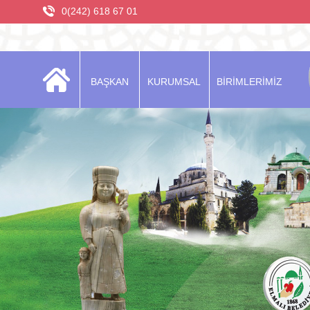
0(242) 618 67 01
BAŞKAN
KURUMSAL
BİRİMLERİMİZ