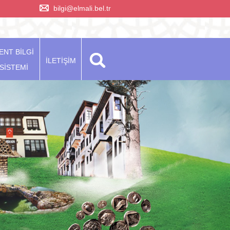
bilgi@elmali.bel.tr
ENT BİLGİ
İLETİŞİM
SİSTEMİ